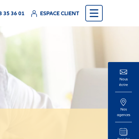
83 35 36 01
ESPACE CLIENT
Nous
écrire
Nos
agences