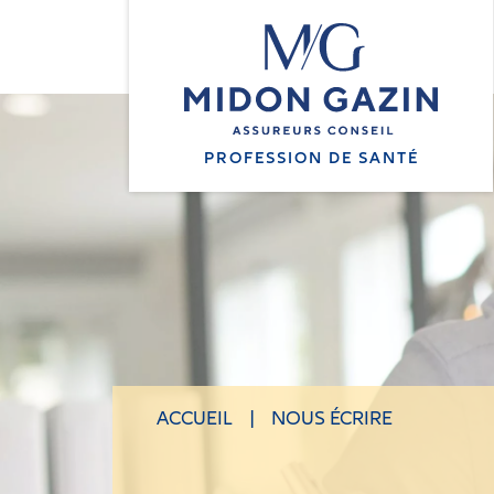
S
k
i
p
t
o
PROFESSION DE SANTÉ
c
o
n
t
e
n
t
ACCUEIL
|
NOUS ÉCRIRE