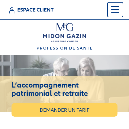
S
k
ESPACE CLIENT
i
p
t
o
c
o
n
PROFESSION DE SANTÉ
t
e
n
t
L’accompagnement
patrimonial et retraite
DEMANDER UN TARIF